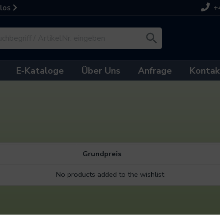
nlos
+
E-Kataloge
Über Uns
Anfrage
Kontak
Grundpreis
No products added to the wishlist