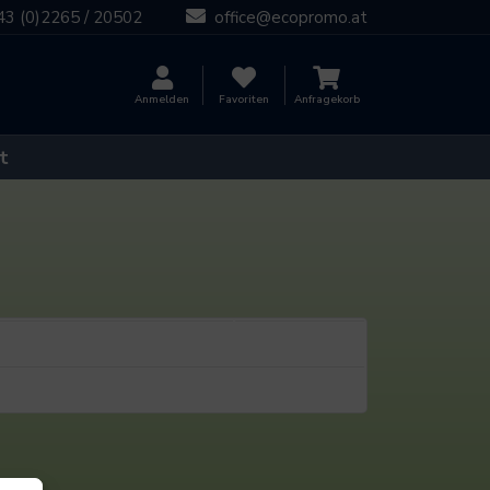
43 (0)2265 / 20502
office@ecopromo.at
Anmelden
Favoriten
Anfragekorb
t