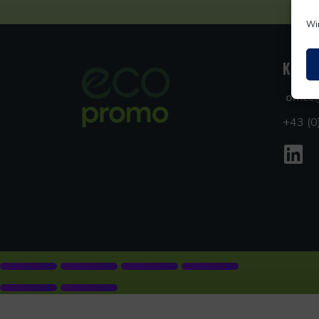
Wir
KONT
offic
+43 (0