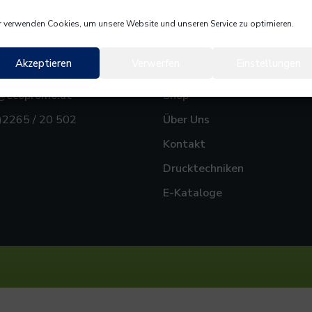
 verwenden Cookies, um unsere Website und unseren Service zu optimieren.
Akzeptieren
Verwerfen
Einstellungen
AKT
INFO
e@ecopromo.at
Shop
)2265 / 20 502
Über Uns
Kontakt
Drucktechniken
E-Kataloge