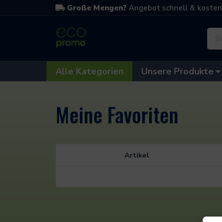
Direkt zum Inhalt
Zur Navigation
Zum Footer
Große Mengen?
Angebot schnell & koste
Alle Kategorien
Unsere Produkte
Meine Favoriten
Artikel