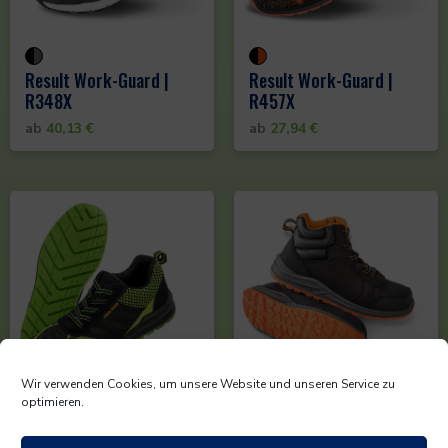
Result Work-Guard |
Result Work-Guard |
R348X
R457X
ab
40,13
€
ab
27,94
€
Wir verwenden Cookies, um unsere Website und unseren Service zu
optimieren.
Result Work-Guard |
Result Work-Guard |