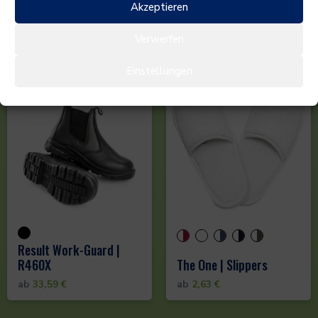
Akzeptieren
R458X
R459X
ab
27,94
€
ab
35,24
€
Verwerfen
Einstellungen
Result Work-Guard |
R460X
The One | Slippers
ab
33,59
€
ab
2,63
€