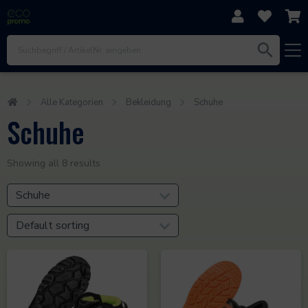
Direkt zum Inhalt
Zur Navigation
Zum Footer
Alle Kategorien
Bekleidung
Schuhe
Schuhe
Showing all 8 results