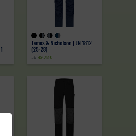
James & Nicholson | JN 1812
11
(25-28)
ab
49,78
€