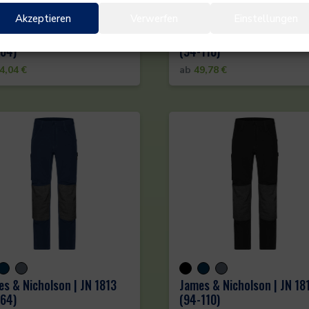
Akzeptieren
Verwerfen
Einstellungen
s & Nicholson | JN 1812
James & Nicholson | JN 18
-64)
(94-110)
4,04
€
ab
49,78
€
s & Nicholson | JN 1813
James & Nicholson | JN 18
-64)
(94-110)