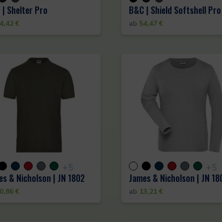
| Shelter Pro
B&C | Shield Softshell Pro
4,42
€
ab
54,47
€
+5
+5
s & Nicholson | JN 1802
James & Nicholson | JN 18
0,86
€
ab
13,21
€