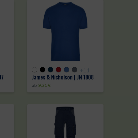
1
+11
07
James & Nicholson | JN 1808
ab
9,21
€