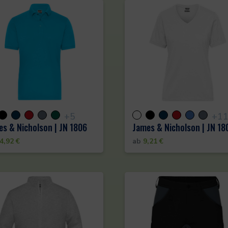
+5
+1
s & Nicholson | JN 1806
James & Nicholson | JN 18
4,92
€
ab
9,21
€