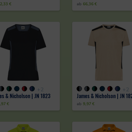
2,33
€
ab
66,36
€
+2
+2
s & Nicholson | JN 1823
James & Nicholson | JN 18
,97
€
ab
9,97
€