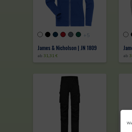
+5
James & Nicholson | JN 1809
Jame
ab
31,31
€
ab
3
Wir