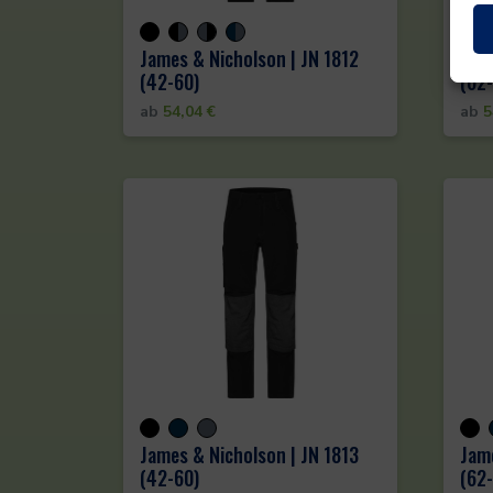
James & Nicholson | JN 1812
Jame
(42-60)
(62
ab
54,04
€
ab
5
James & Nicholson | JN 1813
Jame
(42-60)
(62