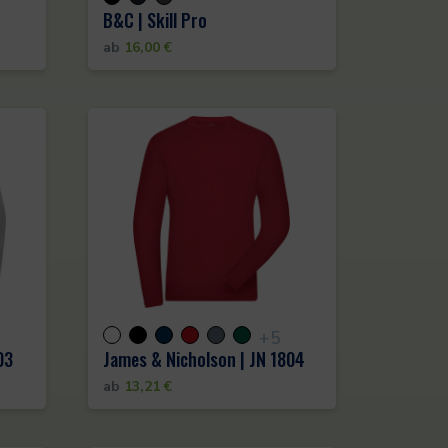
B&C | Skill Pro
ab
16,00
€
+5
03
James & Nicholson | JN 1804
ab
13,21
€