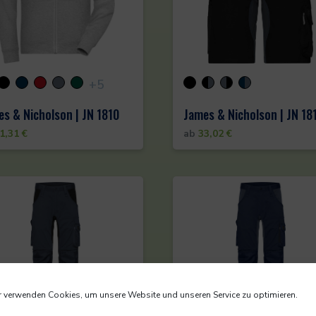
+5
s & Nicholson | JN 1810
James & Nicholson | JN 18
1,31
€
ab
33,02
€
 verwenden Cookies, um unsere Website und unseren Service zu optimieren.