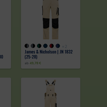
+2
James & Nicholson | JN 1832
30
(25-28)
ab
49,78
€