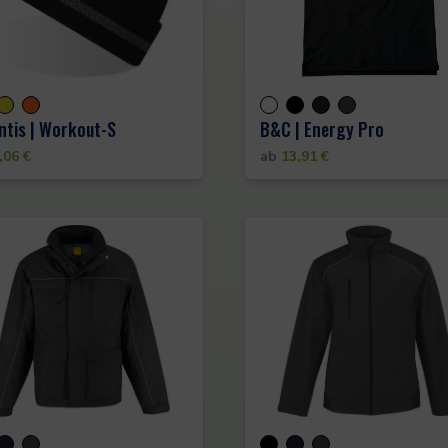
ntis | Workout-S
B&C | Energy Pro
,06
€
ab
13,91
€