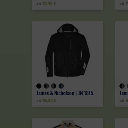
ab
72,33
€
ab
7
James & Nicholson | JN 1815
Jame
ab
93,98
€
ab
9