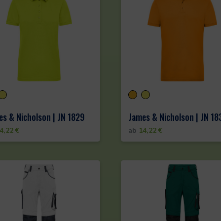
s & Nicholson | JN 1829
James & Nicholson | JN 18
4,22
€
ab
14,22
€