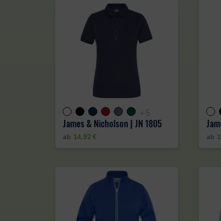
+5
James & Nicholson | JN 1805
Jame
ab
14,92
€
ab
1