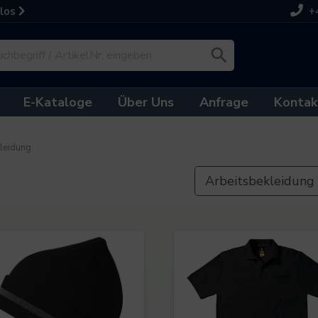
nlos
+
E-Kataloge
Über Uns
Anfrage
Kontak
leidung