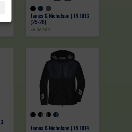
12
James & Nicholson | JN 1813
(25-28)
ab
66,36
€
13
James & Nicholson | JN 1814