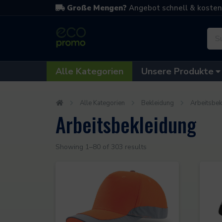
Direkt zum Inhalt
Zur Navigation
Zum Footer
Große Mengen?
Angebot schnell & koste
Alle Kategorien
Unsere Produkte
Alle Kategorien
Bekleidung
Arbeitsbek
Arbeitsbekleidung
Showing 1–80 of 303 results