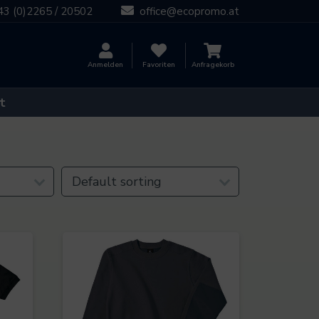
43 (0)2265 / 20502
office@ecopromo.at
Anmelden
Favoriten
Anfragekorb
t