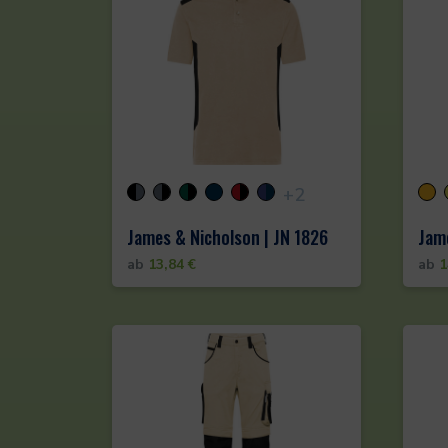
+2
James & Nicholson | JN 1826
Jame
ab
13,84
€
ab
1