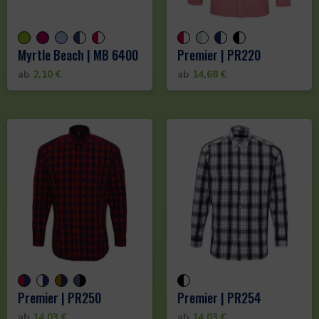
Myrtle Beach | MB 6400
Premier | PR220
ab
2,10
€
ab
14,68
€
Premier | PR250
Premier | PR254
ab
14,03
€
ab
14,03
€