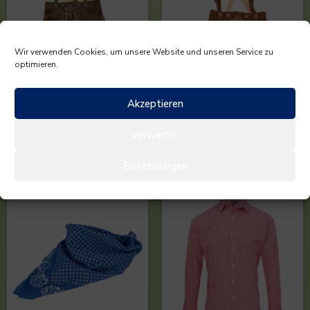
Wir verwenden Cookies, um unsere Website und unseren Service zu
optimieren.
Akzeptieren
Leather Trousers
Leather Trousers
short/men
short/women
Verwerfen
ab
45,33
€
ab
45,33
€
Einstellungen