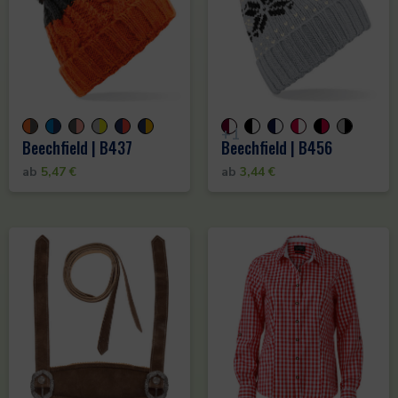
+1
Beechfield | B437
Beechfield | B456
ab
5,47
€
ab
3,44
€