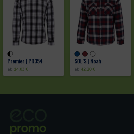
Premier | PR354
SOL’S | Noah
ab
14,03
€
ab
42,20
€