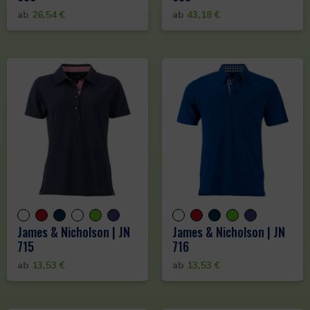
ab
26,54
€
ab
43,18
€
James & Nicholson | JN
James & Nicholson | JN
715
716
ab
13,53
€
ab
13,53
€