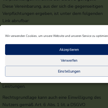
Diese Vereinbarung, aus der sich die gegenseitigen
Verpflichtungen ergeben, ist unter dem folgenden
Link abrufbar:
https://www.facebook.com/legal/terms/page_contr
Wir verwenden Cookies, um unsere Website und unseren Service zu optimier
Rechtsgrundlage für die dadurch erfolgende und
Akzeptieren
nachfolgend wiedergegebene Verarbeitung von
personenbezogenen Daten ist Art. 6 Abs. 1 lit. f
Verwerfen
DSGVO. Unser berechtigtes Interesse besteht an
Einstellungen
der Analyse, der Kommunikation sowie dem Absatz
und der Bewerbung unserer Produkte und
Leistungen.
Rechtsgrundlage kann auch eine Einwilligung des
Nutzers gemäß Art. 6 Abs. 1 lit. a DSGVO