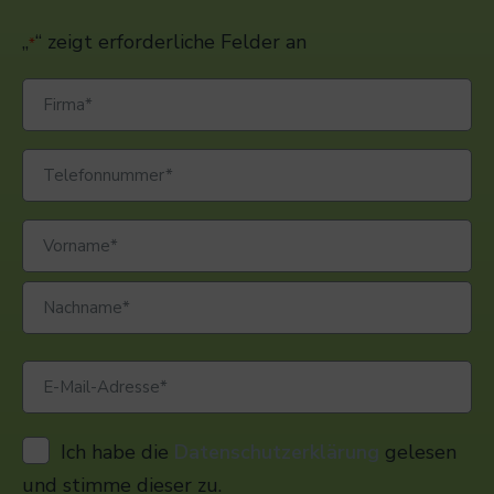
„
“ zeigt erforderliche Felder an
*
Ich habe die
Datenschutzerklärung
gelesen
und stimme dieser zu.