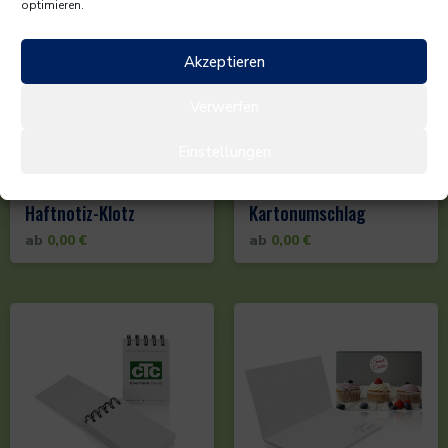
optimieren.
Akzeptieren
Verwerfen
Einstellungen
Haftnotiz-Block in
Haftnotiz-Klotz
Kartonumschlag
ab
0,00
€
ab
0,00
€