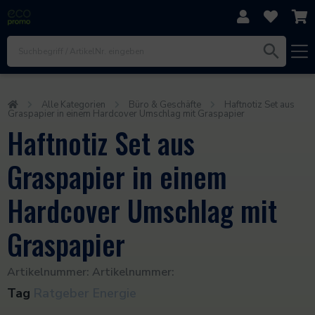
Direkt zum Inhalt
Zur Navigation
Zum Footer
Alle Kategorien
Büro & Geschäfte
Haftnotiz Set aus
Graspapier in einem Hardcover Umschlag mit Graspapier
Haftnotiz Set aus
Graspapier in einem
Hardcover Umschlag mit
Graspapier
Artikelnummer:
Artikelnummer:
Tag
Ratgeber Energie