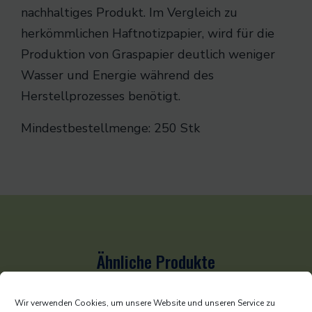
nachhaltiges Produkt. Im Vergleich zu
herkömmlichen Haftnotizpapier, wird für die
Produktion von Graspapier deutlich weniger
Wasser und Energie während des
Herstellprozesses benötigt.
Mindestbestellmenge:
250 Stk
Ähnliche Produkte
Wir verwenden Cookies, um unsere Website und unseren Service zu